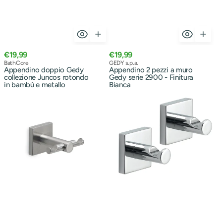
Prezzo
Prezzo
€19,99
€19,99
normale
Venditore:
normale
Venditore:
BathCore
GEDY s.p.a.
Appendino doppio Gedy
Appendino 2 pezzi a muro
collezione Juncos rotondo
Gedy serie 2900 - Finitura
in bambù e metallo
Bianca
Appendino
Appendino
doppio
2
a
pezzi
parete
Serie
Gedy
Fuji
Linea
Gedy
Fuji
-
-
Finitura
Effetto
Cromata
Spazzolato