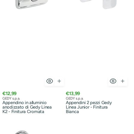
-
Bianca
Finitura
Cromata
Prezzo
Prezzo
€12,99
€13,99
normale
Venditore:
normale
Venditore:
GEDY s.p.a.
GEDY s.p.a.
Appendino in alluminio
Appendini 2 pezzi Gedy
anodizzato di Gedy Linea
Linea Junior - Finitura
K2 - Finitura Cromata
Bianca
Appendino
Appendino
in
doppio
Acciaio
a
Inox
muro