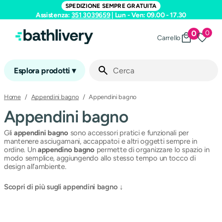
Vai
SPEDIZIONE SEMPRE GRATUITA
al
Assistenza:
351 3039659
| Lun - Ven: 09.00 - 17.30
contenuto
0
0
0
Carrello
articoli
Esplora prodotti ▾
Cerca
/
/
Appendini bagno
Home
Appendini bagno
Appendini bagno
Gli
appendini bagno
sono accessori pratici e funzionali per
mantenere asciugamani, accappatoi e altri oggetti sempre in
ordine. Un
appendino bagno
permette di organizzare lo spazio in
modo semplice, aggiungendo allo stesso tempo un tocco di
design all’ambiente.
Scopri di più sugli appendini bagno ↓