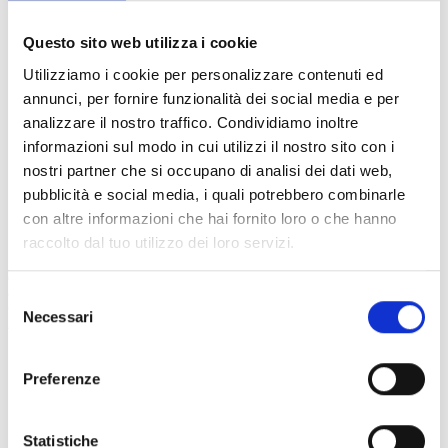
-
-
Finitura
Finitura
Cromata
Nera
Questo sito web utilizza i cookie
Opaca
Utilizziamo i cookie per personalizzare contenuti ed
annunci, per fornire funzionalità dei social media e per
analizzare il nostro traffico. Condividiamo inoltre
informazioni sul modo in cui utilizzi il nostro sito con i
nostri partner che si occupano di analisi dei dati web,
pubblicità e social media, i quali potrebbero combinarle
con altre informazioni che hai fornito loro o che hanno
raccolto dal tuo utilizzo dei loro servizi.
Prezzo
Prezzo
€15,99
€15,99
normale
Venditore:
normale
Venditore:
Selezione
GEDY s.p.a.
GEDY s.p.a.
Gancio appendino in
Gancio appendino in
Necessari
del
Acciaio Inox AISI 304
Acciaio Inox AISI 304
modello Thor Gedy -
modello Thor Gedy -
consenso
Finitura Cromata
Finitura Nera Opaca
Appendino
Appendini
Preferenze
da
in
parete
ottone
Serie
e
Spluga
Cromall
Statistiche