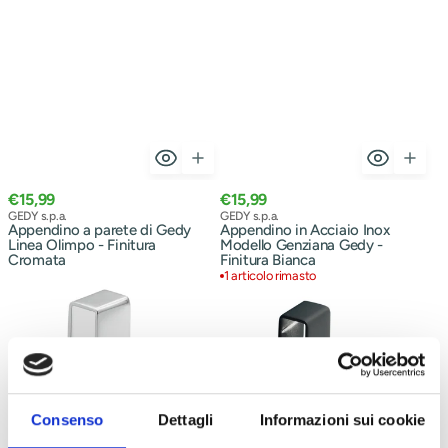
Prezzo
Prezzo
€15,99
€15,99
normale
Venditore:
normale
Venditore:
GEDY s.p.a.
GEDY s.p.a.
Appendino a parete di Gedy
Appendino in Acciaio Inox
Linea Olimpo - Finitura
Modello Genziana Gedy -
Cromata
Finitura Bianca
1 articolo rimasto
Gancio
Gancio
appendino
appendino
in
in
Acciaio
Acciaio
Inox
Inox
AISI
AISI
304
304
modello
modello
Thor
Thor
Consenso
Dettagli
Informazioni sui cookie
Gedy
Gedy