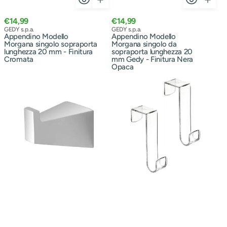
Prezzo
Prezzo
€14,99
€14,99
normale
Venditore:
normale
Venditore:
GEDY s.p.a.
GEDY s.p.a.
Appendino Modello
Appendino Modello
Morgana singolo sopraporta
Morgana singolo da
lunghezza 20 mm - Finitura
sopraporta lunghezza 20
Cromata
mm Gedy - Finitura Nera
Opaca
Appendino
Set
bagno
2
in
appendini
cromall
a
BathCore
gancio
Piramide
dietroporta
–
in
Cromo
polipropilene
-
Trasparente