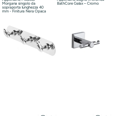
Morgana singolo da
BathCore Galax – Cromo
sopraporta lunghezza 40
mm - Finitura Nera Opaca
Appendino
Appendino
3
doppio
ganci
a
in
parete
acciaio
Gedy
Simply
Linea
-
Fuji
Cromo
-
Finitura
Cromata