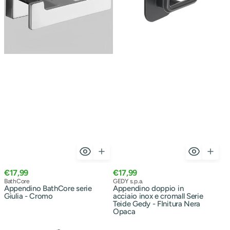
Serie
Teide
Gedy
-
FInitura
Nera
Opaca
Prezzo
Prezzo
€17,99
€17,99
normale
Venditore:
normale
Venditore:
BathCore
GEDY s.p.a.
Appendino BathCore serie
Appendino doppio in
Giulia - Cromo
acciaio inox e cromall Serie
Teide Gedy - FInitura Nera
Opaca
Appendino
Appendino
Modello
bagno