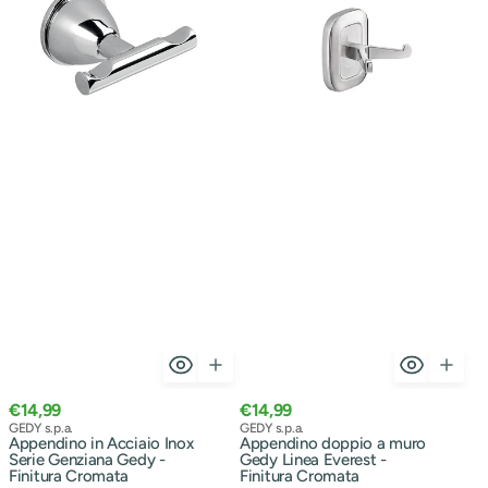
Serie
Gedy
Genziana
Linea
Gedy
Everest
-
-
Finitura
Finitura
Cromata
Cromata
Prezzo
Prezzo
€14,99
€14,99
normale
Venditore:
normale
Venditore:
GEDY s.p.a.
GEDY s.p.a.
Appendino in Acciaio Inox
Appendino doppio a muro
Serie Genziana Gedy -
Gedy Linea Everest -
Finitura Cromata
Finitura Cromata