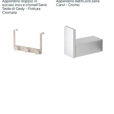
Appendino doppio in
Appendino BathCore serie
acciaio inox e cromall Serie
Carol - Cromo
Teide di Gedy - Finitura
Cromata
Appendino
Appendino
bagno
bagno
triplo
in
in
alluminio
acciaio
BathCore
BathCore
Sun
Loto
–
–
Argento
varie
colorazioni