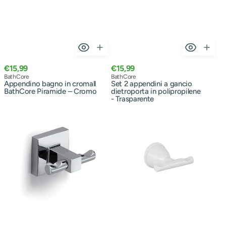
Prezzo
Prezzo
€15,99
€15,99
normale
Venditore:
normale
Venditore:
BathCore
BathCore
Appendino bagno in cromall
Set 2 appendini a gancio
BathCore Piramide – Cromo
dietroporta in polipropilene
- Trasparente
Appendino
Appendino
a
in
parete
Acciaio
di
Inox
Gedy
Modello
Linea
Genziana
Olimpo
Gedy
-
-
Finitura
Finitura
Cromata
Bianca