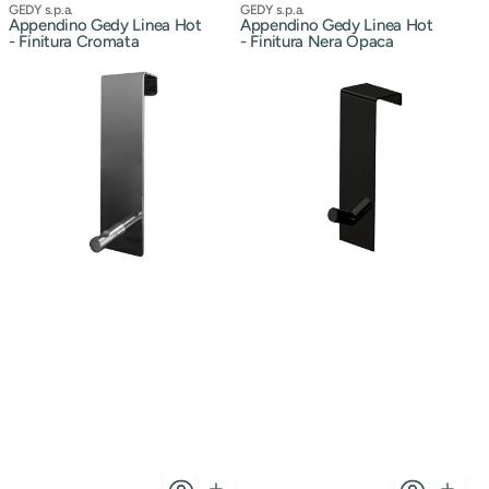
normale
Venditore:
normale
Venditore:
GEDY s.p.a.
GEDY s.p.a.
Appendino Gedy Linea Hot
Appendino Gedy Linea Hot
- Finitura Cromata
- Finitura Nera Opaca
Appendino
Appendino
Modello
Modello
Morgana
Morgana
singolo
singolo
sopraporta
da
lunghezza
sopraporta
20
lunghezza
mm
20
-
mm
Finitura
Gedy
Cromata
-
Finitura
Nera
Opaca