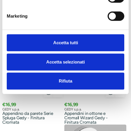
Gedy
Wizard
-
Gedy
Finitura
-
Cromata
Finitura
Marketing
Cromata
Accetta tutti
Accetta selezionati
Rifiuta
Prezzo
Prezzo
€16,99
€16,99
normale
Venditore:
normale
Venditore:
GEDY s.p.a.
GEDY s.p.a.
Appendino da parete Serie
Appendini in ottone e
Spluga Gedy - Finitura
Cromall Wizard Gedy -
Cromata
Finitura Cromata
Appendino
Appendino