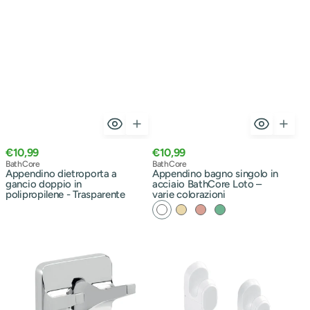
Scegli Forma
Prezzo
Prezzo
€10,99
€10,99
normale
Venditore:
normale
Venditore:
BathCore
BathCore
Tonda
Ovale
Quadrata
Variante
Variante
Variante
Appendino dietroporta a
Appendino bagno singolo in
esaurita
esaurita
esaurita
gancio doppio in
acciaio BathCore Loto –
o
o
o
polipropilene - Trasparente
varie colorazioni
non
non
non
disponibile
disponibile
disponibile
Bianco
Beige
Rosa
Verde
Appendino
Appendini
salmone
in
2
alluminio
pezzi
anodizzato
Gedy
di
Linea
Gedy
Junior
Linea
-
K2
Finitura