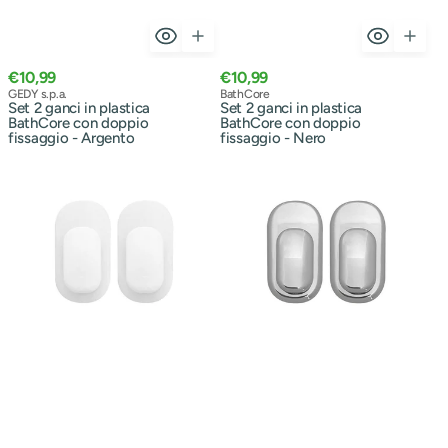
Prezzo
Prezzo
€10,99
€10,99
normale
Venditore:
normale
Venditore:
GEDY s.p.a.
BathCore
Set 2 ganci in plastica
Set 2 ganci in plastica
BathCore con doppio
BathCore con doppio
fissaggio - Argento
fissaggio - Nero
Set
Set
2
2
ganci
ganci
bagno
in
in
plastica
plastica
BathCore
con
con
doppio
doppio
fissaggio
fissaggio
BathCore
-
–
Cromo
Bianco