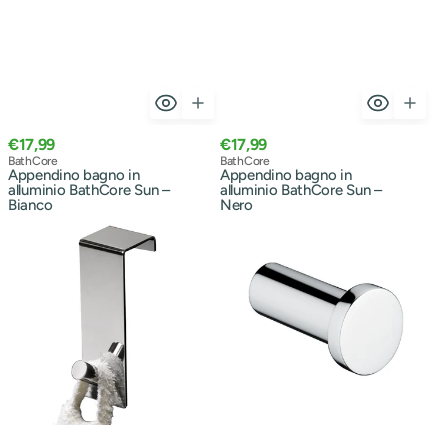
Prezzo
Prezzo
€17,99
€17,99
normale
Venditore:
normale
Venditore:
BathCore
BathCore
Appendino bagno in
Appendino bagno in
alluminio BathCore Sun –
alluminio BathCore Sun –
Bianco
Nero
Appendino
Appendini
singolo
in
sopraporta
ottone
Morgana
e
40
Cromall
mm
Gedy
-
Linea
Cromo
Canarie
-
Cromo