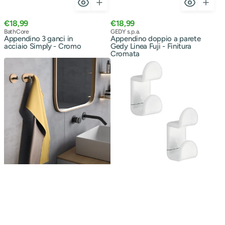
Prezzo
Prezzo
€18,99
€18,99
normale
Venditore:
normale
Venditore:
BathCore
GEDY s.p.a.
Appendino 3 ganci in
Appendino doppio a parete
acciaio Simply - Cromo
Gedy Linea Fuji - Finitura
Cromata
Appendino
Appendino
doppio
2
Gedy
pezzi
collezione
a
Juncos
muro
rotondo
Gedy
in
serie
bambù
2900
e
-
metallo
Finitura
Bianca