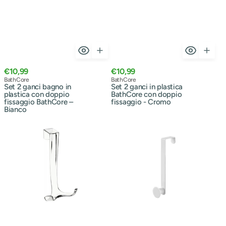
Prezzo
Prezzo
€10,99
€10,99
normale
Venditore:
normale
Venditore:
BathCore
BathCore
Set 2 ganci bagno in
Set 2 ganci in plastica
plastica con doppio
BathCore con doppio
fissaggio BathCore –
fissaggio - Cromo
Bianco
Appendino
Appendino
dietroporta
bagno
a
singolo
gancio
in
doppio
acciaio
in
BathCore
polipropilene
Loto
-
–
Trasparente
varie
colorazioni