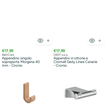
Prezzo
Prezzo
€17,99
€17,99
normale
Venditore:
normale
Venditore:
BathCore
GEDY s.p.a.
Appendino singolo
Appendini in ottone e
sopraporta Morgana 40
Cromall Gedy Linea Canarie
mm - Cromo
- Cromo
Set
Appendino
di
doppio
2
a
appendini
muro
in
Gedy
bambù
Linea
Gedy
Tonale
Linea
-
Himalaya
Finitura
-
Cromata
Effetto