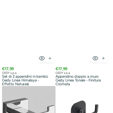
Naturale
Prezzo
Prezzo
€17,99
€17,99
normale
Venditore:
normale
Venditore:
GEDY s.p.a.
GEDY s.p.a.
Set di 2 appendini in bambù
Appendino doppio a muro
Gedy Linea Himalaya -
Gedy Linea Tonale - Finitura
Effetto Naturale
Cromata
Appendino
Appendino
BathCore
doppio
serie
in
Giulia
acciaio
-
inox
Cromo
e
cromall